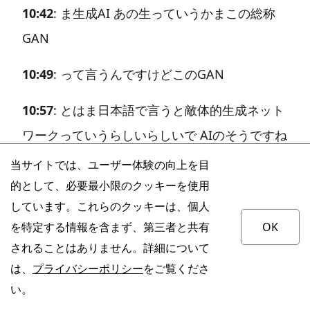
10:42
: ま生成AI あの生っていうかまこの総称
GAN
10:49
: って言うんですけどこのGAN
10:57
: とはま日本語で言うと敵体的生成ネット
ワークっていうらしいらしいで AIのそうですね
AI のアルゴリズムの一種の名前だそうです
当サイトでは、ユーザー体験の向上を目
的として、必要最小限のクッキーを使用
11:03
: でまそれをえっとま使って ま人っぽいそ
しています。これらのクッキーは、個人
のなんかの画像をちょ人
を特定する情報を含まず、第三者と共有
OK
されることはありません。詳細について
11:14
: っぽい画像を一番初めにこう生成するこ
は、
プライバシーポリシー
をご覧くださ
と ができたのがこのイアングッドフェローさ
い。