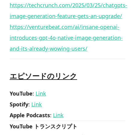
https://techcrunch.com/2025/03/25/chatgpts-
image-generation-feature-gets-an-upgrade/
https://venturebeat.com/ai/insane-openai-
introduces-gpt-4o-native-image-generation-
and-its-already-wowing-users/
エピソードのリンク
YouTube
:
Link
Spotify
:
Link
Apple Podcasts
:
Link
YouTube トランスクリプト